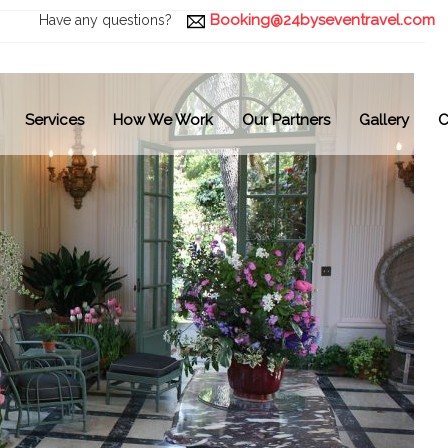
Booking@24byseventravel.com
Have any questions?
Services
How We Work
Our Partners
Gallery
C