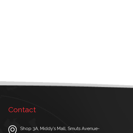
Contact
Shop 3A, Middy's Mall, Smuts Avenue-