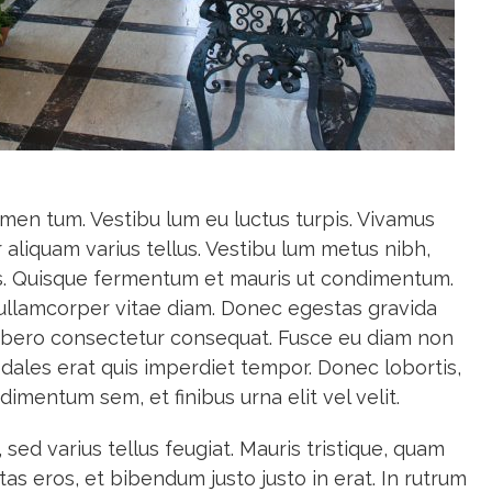
en tum. Vestibu lum eu luctus turpis. Vivamus
 aliquam varius tellus. Vestibu lum metus nibh,
is. Quisque fermentum et mauris ut condimentum.
ullamcorper vitae diam. Donec egestas gravida
libero consectetur consequat. Fusce eu diam non
odales erat quis imperdiet tempor. Donec lobortis,
mentum sem, et finibus urna elit vel velit.
ed varius tellus feugiat. Mauris tristique, quam
s eros, et bibendum justo justo in erat. In rutrum