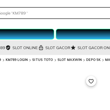
89
SLOT ONLINE
SLOT GACOR
SLOT GACOR ON
9
KM789 LOGIN
SITUS TOTO
SLOT MAXWIN
DEPO 5K
M