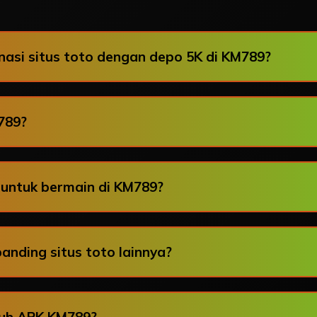
si situs toto dengan depo 5K di KM789?
789?
untuk bermain di KM789?
nding situs toto lainnya?
uh APK KM789?