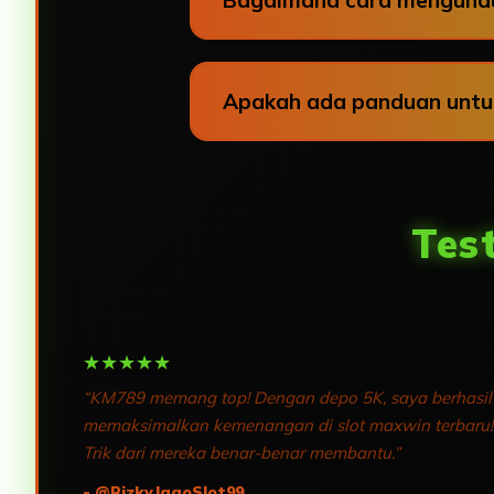
Apakah ada panduan untu
Tes
★★★★★
“KM789 memang top! Dengan depo 5K, saya berhasil
memaksimalkan kemenangan di slot maxwin terbaru!
Trik dari mereka benar-benar membantu.”
- @RizkyJagoSlot99