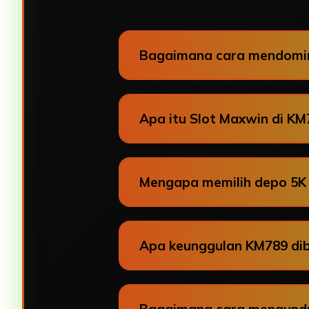
Bagaimana cara mendomina
Apa itu Slot Maxwin di KM
Mengapa memilih depo 5K 
Apa keunggulan KM789 diba
Bagaimana cara mengund