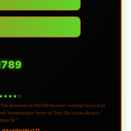
M789
★★★★☆
“Trik dominasi di KM789 beneran mantap! Saya bisa
raih kemenangan besar di Toto Slot cuma dengan
depo 5k.”
- @AndiSlotPro123