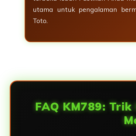
utama untuk pengalaman berm
Toto.
Loading...
FAQ KM789: Trik
M