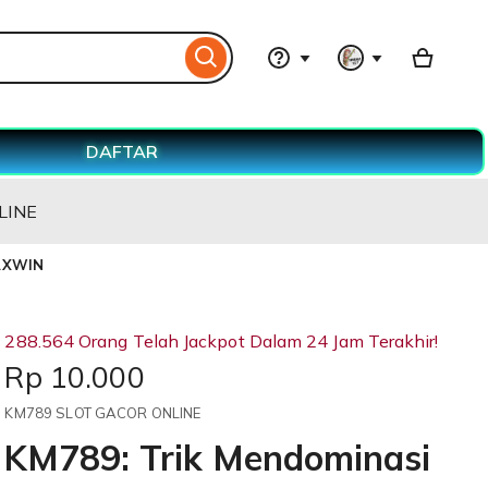
DAFTAR
LINE
AXWIN
288.564 Orang Telah Jackpot Dalam 24 Jam Terakhir!
Price:
Rp 10.000
KM789 SLOT GACOR ONLINE
KM789: Trik Mendominasi